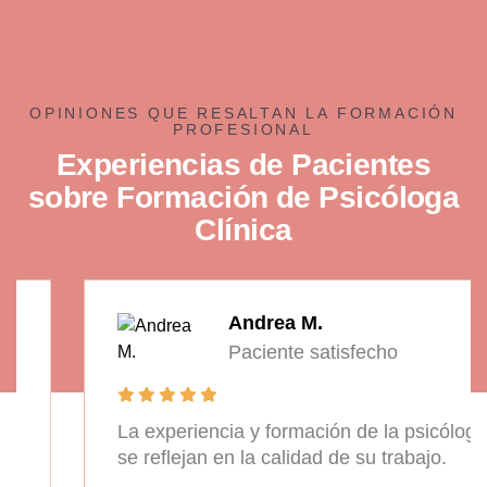
OPINIONES QUE RESALTAN LA FORMACIÓN
PROFESIONAL
E
x
p
e
r
i
e
n
c
i
a
s
d
e
P
a
c
i
e
n
t
e
s
s
o
b
r
e
F
o
r
m
a
c
i
ó
n
d
e
P
s
i
c
ó
l
o
g
a
C
l
í
n
i
c
a
Andrea M.
Paciente satisfecho
La experiencia y formación de la psicóloga
se reflejan en la calidad de su trabajo.