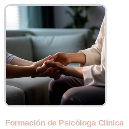
F
o
r
m
a
c
i
ó
n
d
e
P
s
i
c
ó
l
o
g
a
C
l
í
n
i
c
a