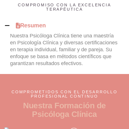
COMPROMISO CON LA EXCELENCIA
TERAPÉUTICA
Resumen
Nuestra Psicóloga Clínica tiene una maestría
en Psicología Clínica y diversas certificaciones
en terapia individual, familiar y de pareja. Su
enfoque se basa en métodos científicos que
garantizan resultados efectivos.
COMPROMETIDOS CON EL DESARROLLO
PROFESIONAL CONTINUO
N
u
e
s
t
r
a
F
o
r
m
a
c
i
ó
n
d
e
P
s
i
c
ó
l
o
g
a
C
l
í
n
i
c
a