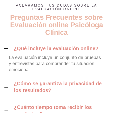
ACLARAMOS TUS DUDAS SOBRE LA
EVALUACIÓN ONLINE
P
r
e
g
u
n
t
a
s
F
r
e
c
u
e
n
t
e
s
s
o
b
r
e
E
v
a
l
u
a
c
i
ó
n
o
n
l
i
n
e
P
s
i
c
ó
l
o
g
a
C
l
í
n
i
c
a
¿Qué incluye la evaluación online?
La evaluación incluye un conjunto de pruebas
y entrevistas para comprender tu situación
emocional.
¿Cómo se garantiza la privacidad de
los resultados?
¿Cuánto tiempo toma recibir los