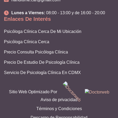
Lunes a Viernes:
08:00 - 13:00 y de 16:00 - 20:00
Enlaces De Interés
Psicóloga Clínica Cerca De Mi Ubicación
Psicóloga Clínica Cerca
Precio Consulta Psicóloga Clínica
Precio De Estudio De Psicología Clínica
Servicio De Psicología Clínica En CDMX
Especialidad En Psicología Clínica En CDMX
Sitio Web Optimizado Por
Buscar Un Psicólogo Clínico
Aviso de privacidad
Busco Un Psicólogo Clínico
Términos y Condiciones
Médico Psicólogo Clínico
Descargo de Responsabilidad