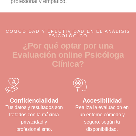
profesional y empático.
COMODIDAD Y EFECTIVIDAD EN EL ANÁLISIS
PSICOLÓGICO
¿
P
o
r
q
u
é
o
p
t
a
r
p
o
r
u
n
a
E
v
a
l
u
a
c
i
ó
n
o
n
l
i
n
e
P
s
i
c
ó
l
o
g
a
C
l
í
n
i
c
a
?
Confidencialidad
Accesibilidad
Tus datos y resultados son
Realiza la evaluación en
tratados con la máxima
un entorno cómodo y
privacidad y
seguro, según tu
profesionalismo.
disponibilidad.