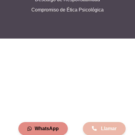
Clínica De Psicología Clínica
Compromiso de Ética Psicológica
Psicólogo Clínico Certificado
Psicólogo Clínico Privado
Costo De Consulta Psicología Clínica
Whatsapp De Un Psicólogo Clínico
Teléfono De Psicóloga Clínica
Consulta Con Psicóloga Clínica
Cita Con Psicóloga Clínica
Números De Psicólogas Clínicas
Psicología Clínica En Línea
Psicología Clínica Presencial
WhatsApp
Llamar