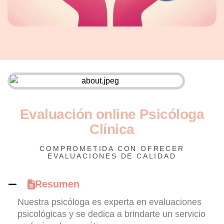
E
v
a
l
u
a
c
i
ó
n
o
n
l
i
n
e
P
s
i
c
ó
l
o
g
a
C
l
í
n
i
c
a
COMPROMETIDA CON OFRECER
EVALUACIONES DE CALIDAD
Resumen
Nuestra psicóloga es experta en evaluaciones
psicológicas y se dedica a brindarte un servicio