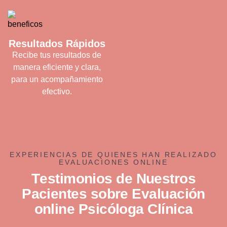
Resultados Rápidos
Recibe tus resultados de
manera eficiente y clara,
para un acompañamiento
efectivo.
EXPERIENCIAS DE QUIENES HAN REALIZADO
EVALUACIONES ONLINE
T
e
s
t
i
m
o
n
i
o
s
d
e
N
u
e
s
t
r
o
s
P
a
c
i
e
n
t
e
s
s
o
b
r
e
E
v
a
l
u
a
c
i
ó
n
o
n
l
i
n
e
P
s
i
c
ó
l
o
g
a
C
l
í
n
i
c
a