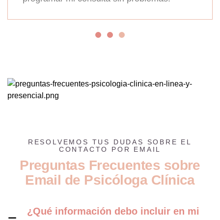
RESOLVEMOS TUS DUDAS SOBRE EL
CONTACTO POR EMAIL
P
r
e
g
u
n
t
a
s
F
r
e
c
u
e
n
t
e
s
s
o
b
r
e
E
m
a
i
l
d
e
P
s
i
c
ó
l
o
g
a
C
l
í
n
i
c
a
¿Qué información debo incluir en mi