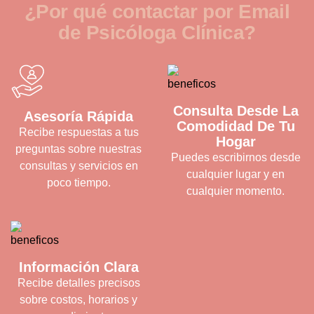
¿
P
o
r
q
u
é
c
o
n
t
a
c
t
a
r
p
o
r
E
m
a
i
l
d
e
P
s
i
c
ó
l
o
g
a
C
l
í
n
i
c
a
?
Consulta Desde La
Asesoría Rápida
Comodidad De Tu
Recibe respuestas a tus
Hogar
preguntas sobre nuestras
Puedes escribirnos desde
consultas y servicios en
cualquier lugar y en
poco tiempo.
cualquier momento.
Información Clara
Recibe detalles precisos
sobre costos, horarios y