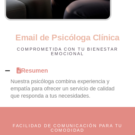
E
m
a
i
l
d
e
P
s
i
c
ó
l
o
g
a
C
l
í
n
i
c
a
COMPROMETIDA CON TU BIENESTAR
EMOCIONAL
Resumen
Nuestra psicóloga combina experiencia y
empatía para ofrecer un servicio de calidad
que responda a tus necesidades.
FACILIDAD DE COMUNICACIÓN PARA TU
COMODIDAD