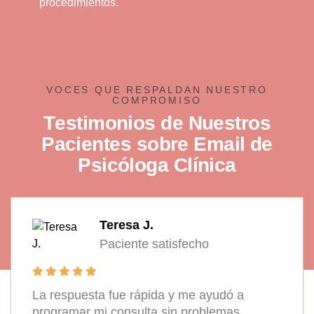
procedimientos.
VOCES QUE RESPALDAN NUESTRO
COMPROMISO
T
e
s
t
i
m
o
n
i
o
s
d
e
N
u
e
s
t
r
o
s
P
a
c
i
e
n
t
e
s
s
o
b
r
e
E
m
a
i
l
d
e
P
s
i
c
ó
l
o
g
a
C
l
í
n
i
c
a
Teresa J.
Paciente satisfecho
La respuesta fue rápida y me ayudó a
programar mi consulta sin problemas.