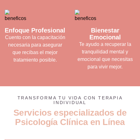
Enfoque Profesional
Bienestar
Emocional
Cuento con la capacitación
Te ayudo a recuperar la
necesaria para asegurar
tranquilidad mental y
que recibas el mejor
emocional que necesitas
tratamiento posible.
para vivir mejor.
TRANSFORMA TU VIDA CON TERAPIA
INDIVIDUAL
S
e
r
v
i
c
i
o
s
e
s
p
e
c
i
a
l
i
z
a
d
o
s
d
e
P
s
i
c
o
l
o
g
í
a
C
l
í
n
i
c
a
e
n
L
í
n
e
a