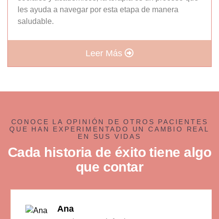
les ayuda a navegar por esta etapa de manera
saludable.
Leer Más
CONOCE LA OPINIÓN DE OTROS PACIENTES
QUE HAN EXPERIMENTADO UN CAMBIO REAL
EN SUS VIDAS
C
a
d
a
h
i
s
t
o
r
i
a
d
e
é
x
i
t
o
t
i
e
n
e
a
l
g
o
q
u
e
c
o
n
t
a
r
Ana