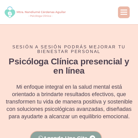
SESIÓN A SESIÓN PODRÁS MEJORAR TU
BIENESTAR PERSONAL
P
s
i
c
ó
l
o
g
a
C
l
í
n
i
c
a
p
r
e
s
e
n
c
i
a
l
y
e
n
l
í
n
e
a
Mi enfoque integral en la salud mental está
orientado a brindarte resultados efectivos, que
transformen tu vida de manera positiva y sostenible
con soluciones psicológicas avanzadas, diseñadas
para ayudarte a alcanzar un equilibrio emocional.