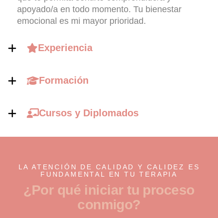
apoyado/a en todo momento. Tu bienestar
emocional es mi mayor prioridad.
Experiencia
Formación
Cursos y Diplomados
LA ATENCIÓN DE CALIDAD Y CALIDEZ ES
FUNDAMENTAL EN TU TERAPIA
¿
P
o
r
q
u
é
i
n
i
c
i
a
r
t
u
p
r
o
c
e
s
o
c
o
n
m
i
g
o
?