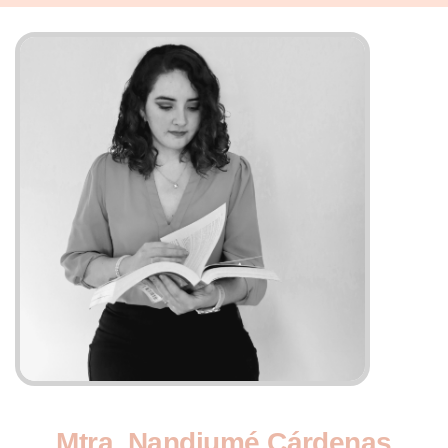
M
t
r
a
.
N
a
n
d
i
u
m
é
C
á
r
d
e
n
a
s